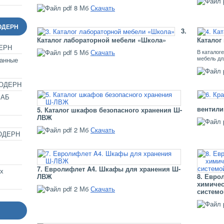
8 Мб
Скачать
ОДЕРН
3.
Каталог лабораторной мебели «Школа»
Каталог
ЕРН
5 Мб
Скачать
В каталог
мебель дл
анные
МОДЕРН
ЛАБ
вентили
5. Каталог шкафов безопасного хранения Ш-
ЛВЖ
2 Мб
Скачать
МОДЕРН
7. Евролифлет A4. Шкафы для хранения Ш-
х
ЛВЖ
8. Евро
химичес
2 Мб
Скачать
систем