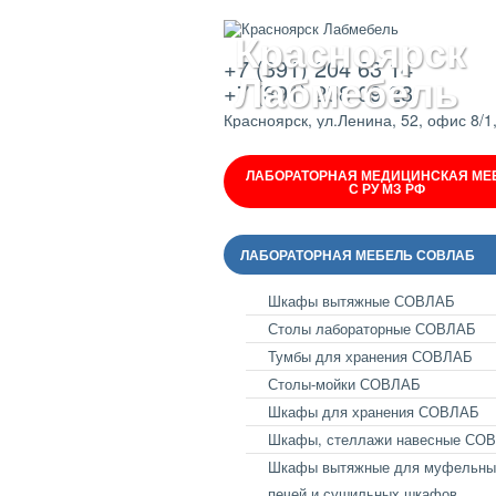
Красноярск
+7 (391) 204 63 14
Лабмебель
+7 (391) 258 09 23
Красноярск, ул.Ленина, 52, офис 8/1
ЛАБОРАТОРНАЯ МЕДИЦИНСКАЯ МЕ
С РУ МЗ РФ
ЛАБОРАТОРНАЯ МЕБЕЛЬ СОВЛАБ
Шкафы вытяжные СОВЛАБ
Столы лабораторные СОВЛАБ
Тумбы для хранения СОВЛАБ
Столы-мойки СОВЛАБ
Шкафы для хранения СОВЛАБ
Шкафы, стеллажи навесные СО
Шкафы вытяжные для муфельны
печей и сушильных шкафов